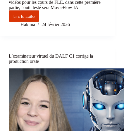
vidéos pour les cours de FLE, dans cette première
partie, l'outil testé sera MovieFlow IA
Lire la suite
Comment
faire
Hakima
24 février 2026
une
vidéo
pédagogique
hollywoodienne
de
L’examinateur virtuel du DALF C1 corrige la
FLE
production orale
avec
MovieFlow
IA