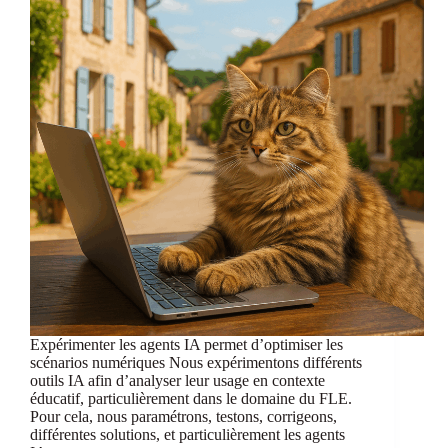
comportement,
prompts
et
autonomie.
Expérimenter les agents IA permet d’optimiser les
scénarios numériques Nous expérimentons différents
outils IA afin d’analyser leur usage en contexte
éducatif, particulièrement dans le domaine du FLE.
Pour cela, nous paramétrons, testons, corrigeons,
différentes solutions, et particulièrement les agents