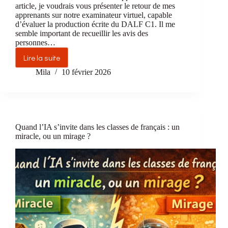
article, je voudrais vous présenter le retour de mes
apprenants sur notre examinateur virtuel, capable
d’évaluer la production écrite du DALF C1. Il me
semble important de recueillir les avis des
personnes…
Lire la suite
Corriger
comme
Mila
10 février 2026
un
examinateur
:
ce
que
Quand l’IA s’invite dans les classes de français : un
Chat
miracle, ou un mirage ?
GPT
peut (et
ne
peut
pas)
faire
pour
le
DALF