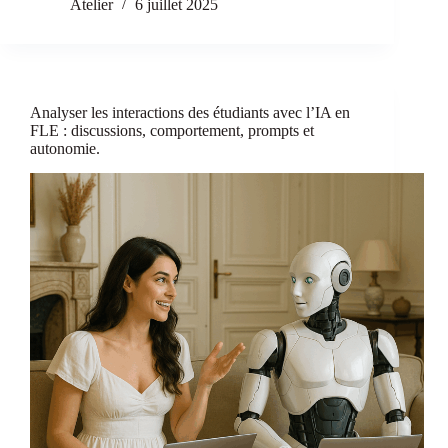
artificielle
Atelier
6 juillet 2025
en
FLE
:
retour
d’expérience
Analyser les interactions des étudiants avec l’IA en
et
FLE : discussions, comportement, prompts et
nouvelles
autonomie.
pistes