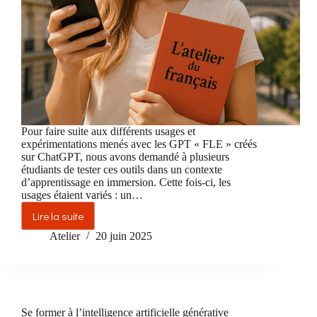
Pour faire suite aux différents usages et
expérimentations menés avec les GPT « FLE » créés
sur ChatGPT, nous avons demandé à plusieurs
étudiants de tester ces outils dans un contexte
d’apprentissage en immersion. Cette fois-ci, les
usages étaient variés : un…
Lire la suite
Utiliser
un
Atelier
20 juin 2025
GPT
« FLE »
pour
découvrir
Paris
Se former à l’intelligence artificielle générative