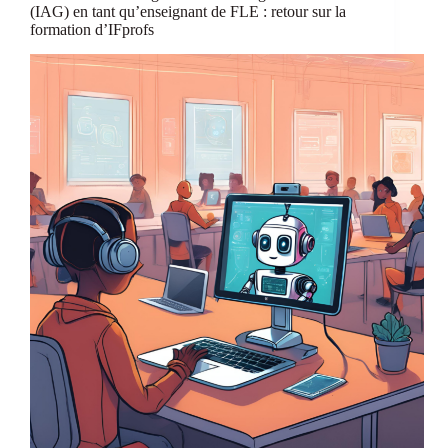
et
(IAG) en tant qu’enseignant de FLE : retour sur la
la
formation d’IFprofs
France
pour
les
étudiants
de
français
langue
étrangère