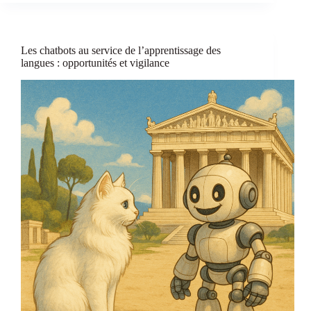
dans
les
classes
de
Les chatbots au service de l’apprentissage des
français
langues : opportunités et vigilance
:
un
miracle,
ou
un
mirage
?