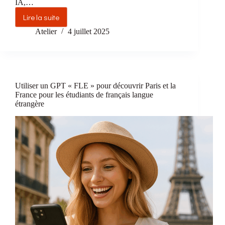
IA,…
Lire la suite
Liste
des
Atelier
4 juillet 2025
agents
IA
FLE
de
l’Atelier
Utiliser un GPT « FLE » pour découvrir Paris et la
du
France pour les étudiants de français langue
Français
étrangère