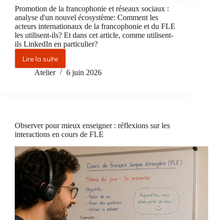
Promotion de la francophonie et réseaux sociaux :
analyse d'un nouvel écosystème: Comment les
acteurs internationaux de la francophonie et du FLE
les utilisent-ils? Et dans cet article, comme utilisent-
ils LinkedIn en particulier?
Lire la suite
Promotion
de
Atelier
6 juin 2026
la
francophonie
et
réseaux
sociaux
Observer pour mieux enseigner : réflexions sur les
:
interactions en cours de FLE
analyse
d’un
nouvel
écosystème:
LinkedIn
et
le
Lore
du