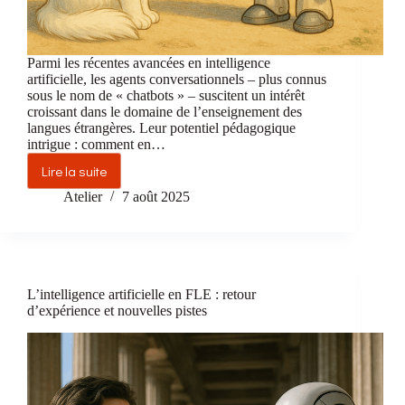
Parmi les récentes avancées en intelligence
artificielle, les agents conversationnels – plus connus
sous le nom de « chatbots » – suscitent un intérêt
croissant dans le domaine de l’enseignement des
langues étrangères. Leur potentiel pédagogique
intrigue : comment en…
Lire la suite
Les
chatbots
Atelier
7 août 2025
au
service
de
l’apprentissage
des
L’intelligence artificielle en FLE : retour
langues
d’expérience et nouvelles pistes
:
opportunités
et
vigilance