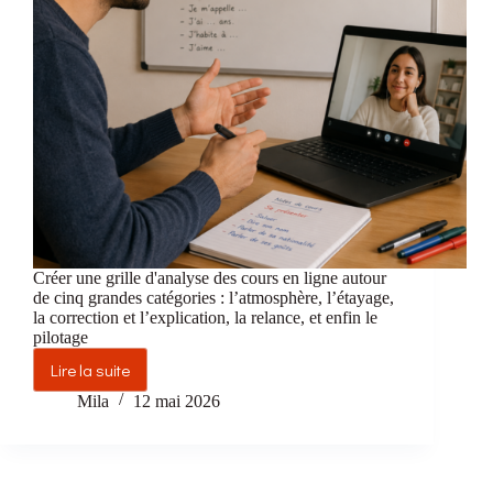
FLE
Créer une grille d'analyse des cours en ligne autour
de cinq grandes catégories : l’atmosphère, l’étayage,
la correction et l’explication, la relance, et enfin le
pilotage
Lire la suite
Observer
pour
Mila
12 mai 2026
mieux
enseigner
:
réflexions