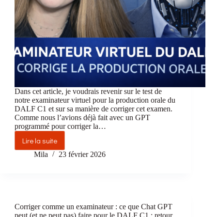
Dans cet article, je voudrais revenir sur le test de
notre examinateur virtuel pour la production orale du
DALF C1 et sur sa manière de corriger cet examen.
Comme nous l’avions déjà fait avec un GPT
programmé pour corriger la…
Lire la suite
L’examinateur
virtuel
Mila
23 février 2026
du
DALF
C1
corrige
la
Corriger comme un examinateur : ce que Chat GPT
production
peut (et ne peut pas) faire pour le DALF C1 : retour