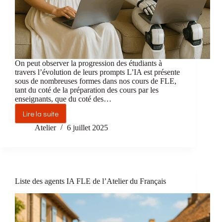
On peut observer la progression des étudiants à
travers l’évolution de leurs prompts L’IA est présente
sous de nombreuses formes dans nos cours de FLE,
tant du coté de la préparation des cours par les
enseignants, que du coté des…
Lire la suite
Analyser
les
Atelier
6 juillet 2025
interactions
des
étudiants
avec
l’IA
Liste des agents IA FLE de l’Atelier du Français
en
FLE
:
discussions,