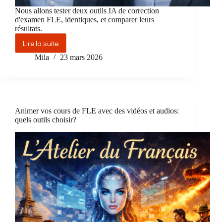
Nous allons tester deux outils IA de correction
d'examen FLE, identiques, et comparer leurs
résultats.
Lire la suite
Deux
examinateurs
Mila
23 mars 2026
virtuels
face
à
une
production
Animer vos cours de FLE avec des vidéos et audios:
écrite
quels outils choisir?
du
DELF
B2