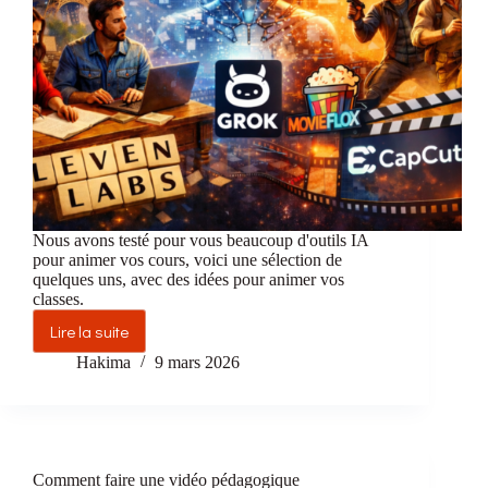
Nous avons testé pour vous beaucoup d'outils IA
pour animer vos cours, voici une sélection de
quelques uns, avec des idées pour animer vos
classes.
Lire la suite
Animer
vos
Hakima
9 mars 2026
cours
de
FLE
avec
des
Comment faire une vidéo pédagogique