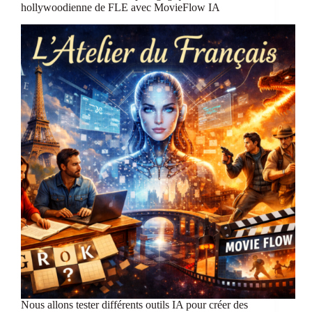
vidéos
hollywoodienne de FLE avec MovieFlow IA
et
audios:
quels
outils
choisir?
Nous allons tester différents outils IA pour créer des