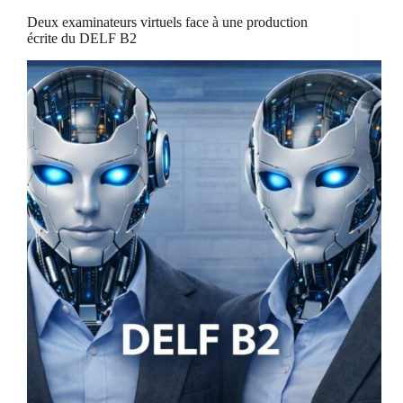
sur
Deux examinateurs virtuels face à une production
les
écrite du DELF B2
interactions
en
cours
de
FLE