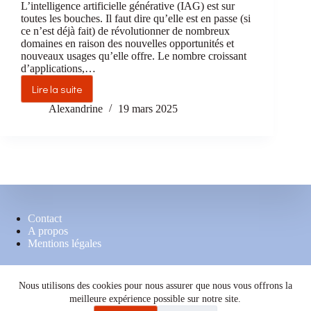
L’intelligence artificielle générative (IAG) est sur
toutes les bouches. Il faut dire qu’elle est en passe (si
ce n’est déjà fait) de révolutionner de nombreux
domaines en raison des nouvelles opportunités et
nouveaux usages qu’elle offre. Le nombre croissant
d’applications,…
Lire la suite
Se
former
Alexandrine
19 mars 2025
à
l’intelligence
artificielle
générative
(IAG)
en
tant
Contact
qu’enseignant
A propos
de
Mentions légales
FLE
:
retour
Nous utilisons des cookies pour nous assurer que nous vous offrons la
sur
Une demande ou une question à nous soumettre ?
meilleure expérience possible sur notre site.
la
Ecrivez-nous à atelierdufrancais.contact@gmail.com