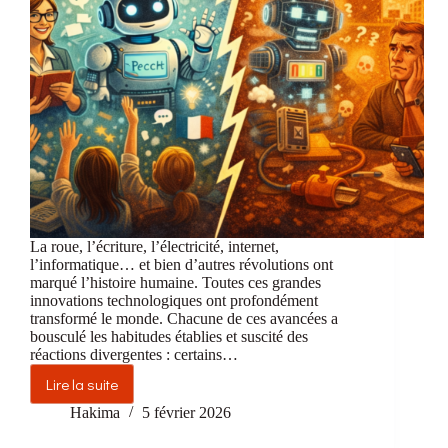
C1
:
retour
d’expérience
des
utilisateurs
La roue, l’écriture, l’électricité, internet,
l’informatique… et bien d’autres révolutions ont
marqué l’histoire humaine. Toutes ces grandes
innovations technologiques ont profondément
transformé le monde. Chacune de ces avancées a
bousculé les habitudes établies et suscité des
réactions divergentes : certains…
Lire la suite
Quand
l’IA
Hakima
5 février 2026
s’invite