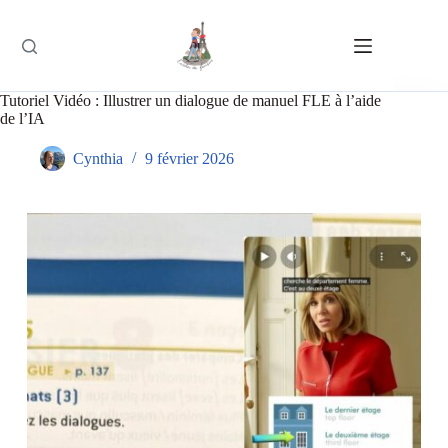
Passer
au
contenu
Tutoriel Vidéo : Illustrer un dialogue de manuel FLE à l’aide
de l’IA
Cynthia
9 février 2026