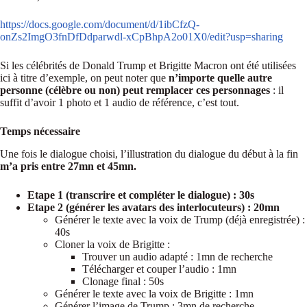
https://docs.google.com/document/d/1ibCfzQ-
onZs2ImgO3fnDfDdparwdl-xCpBhpA2o01X0/edit?usp=sharing
Si les célébrités de Donald Trump et Brigitte Macron ont été utilisées
ici à titre d’exemple, on peut noter que
n’importe quelle autre
personne (célèbre ou non) peut remplacer ces personnages
: il
suffit d’avoir 1 photo et 1 audio de référence, c’est tout.
Temps nécessaire
Une fois le dialogue choisi, l’illustration du dialogue du début à la fin
m’a pris entre 27mn et 45mn.
Etape 1 (transcrire et compléter le dialogue) : 30s
Etape 2 (générer les avatars des interlocuteurs) : 20mn
Générer le texte avec la voix de Trump (déjà enregistrée) :
40s
Cloner la voix de Brigitte :
Trouver un audio adapté : 1mn de recherche
Télécharger et couper l’audio : 1mn
Clonage final : 50s
Générer le texte avec la voix de Brigitte : 1mn
Générer l’image de Trump : 3mn de recherche